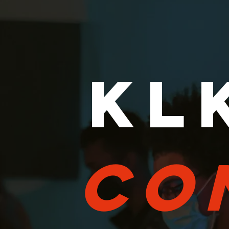
KL
CO