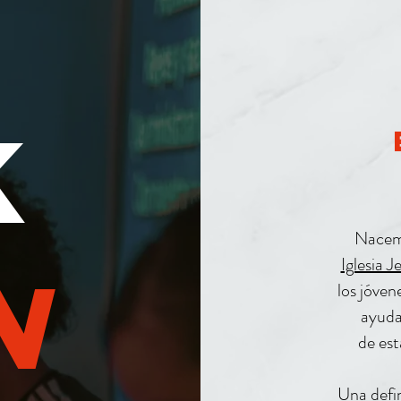
K
e
Nacemo
Iglesia 
N
los jóven
ayuda
de est
Una defin