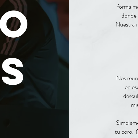
SO
forma ma
donde p
Nuestra m
S
Nos reun
en es
descub
mi
Simplemen
tu coro. 