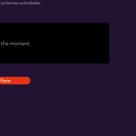
 próximas actividades.
t the moment
More