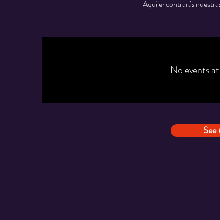
Aquí encontrarás nuestras
No events a
See 